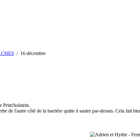
 VACHES
/
16 décembre
e Prim'holstein.
e de l'autre côté de la barrière quitte à sauter par-dessus. Cela fait bien