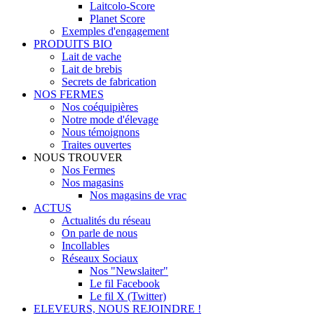
Laitcolo-Score
Planet Score
Exemples d'engagement
PRODUITS BIO
Lait de vache
Lait de brebis
Secrets de fabrication
NOS FERMES
Nos coéquipières
Notre mode d'élevage
Nous témoignons
Traites ouvertes
NOUS TROUVER
Nos Fermes
Nos magasins
Nos magasins de vrac
ACTUS
Actualités du réseau
On parle de nous
Incollables
Réseaux Sociaux
Nos "Newslaiter"
Le fil Facebook
Le fil X (Twitter)
ELEVEURS, NOUS REJOINDRE !